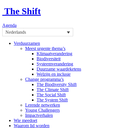
The Shift
Agenda
Nederlands
Verduurzamen
Meest urgente thema’s
Klimaatverandering
Biodiversiteit
Systeemverandering
Duurzame waardeketens
Welzijn en inclusie
Change programma’s
The Biodiversity Shift
The Climate Shift
The Social Shift
The System Shift
Lerende netwerken
Young Challengers
Impactverhalen
Wie meedoet
Waarom lid worden