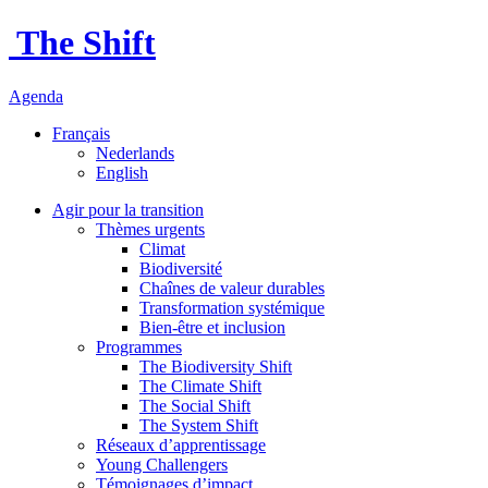
The Shift
Agenda
Français
Nederlands
English
Agir pour la transition
Thèmes urgents
Climat
Biodiversité
Chaînes de valeur durables
Transformation systémique
Bien-être et inclusion
Programmes
The Biodiversity Shift
The Climate Shift
The Social Shift
The System Shift
Réseaux d’apprentissage
Young Challengers
Témoignages d’impact